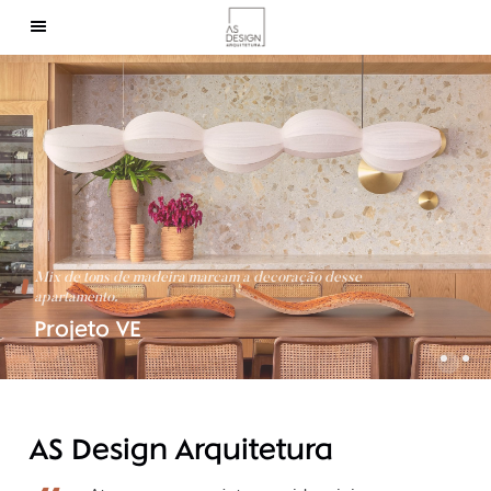
Home
Sobre
Contato
Mix de tons de madeira marcam a decoração desse
apartamento.
Projeto VE
© 2024
Termos de uso.
| Todos os direitos
reservados.
AS Design Arquitetura