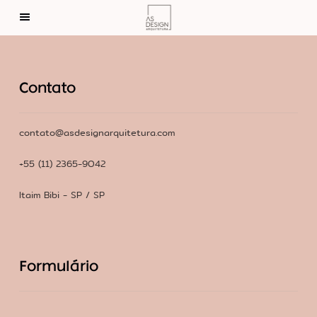
Home
Contato
Sobre
contato@asdesignarquitetura.com
Contato
+55 (11) 2365-9042
Itaim Bibi - SP / SP
© 2024
Termos de uso.
| Todos os direitos
reservados.
Formulário